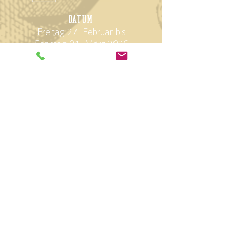
D
atum
Freitag 27. Februar bis
Sonntag 01. März 2026
Öffnungszeiten
Freitag: 11 - 20 Uhr
Samstag: 10 - 18 Uhr
Sonntag: 10 - 17 Uhr
Location
StageOne
Elias Canetti-Strasse 146
8050 Zürich Oerlikon
Parallelveranstaltung
(1 Ticket für 2 Messen)